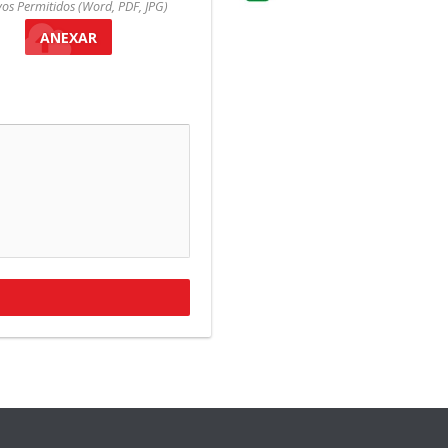
vos Permitidos (Word, PDF, JPG)
ANEXAR