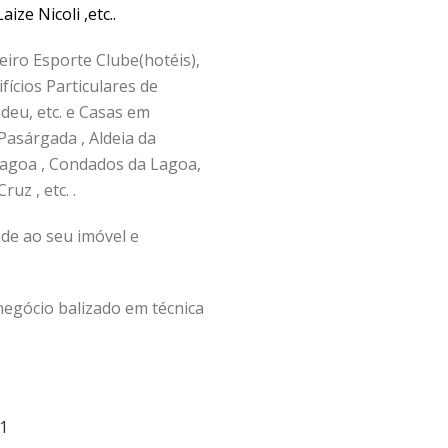
ize Nicoli ,etc..
eiro Esporte Clube(hotéis),
fícios Particulares de
eu, etc. e Casas em
Pasárgada , Aldeia da
Lagoa , Condados da Lagoa,
uz , etc. .
ade ao seu imóvel e
egócio balizado em técnica
11