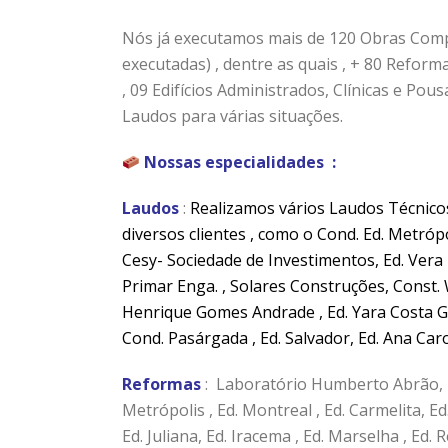
Nós já executamos mais de 120 Obras Compr
executadas) , dentre as quais , + 80 Reforma
, 09 Edifícios Administrados, Clínicas e Pou
Laudos para várias situações.
Nossas especialidades :
Laudos
:
Realizamos vários
Laudos Técnicos
diversos clientes , como o Cond. Ed. Metrópo
Cesy- Sociedade de Investimentos, Ed. Vera L
Primar Enga. , Solares Construções, Const. 
Henrique Gomes Andrade , Ed. Yara Costa Gia
Cond. Pasárgada , Ed. Salvador, Ed. Ana Carol
Reformas
: Laboratório Humberto Abrão, 
Metrópolis , Ed. Montreal , Ed. Carmelita, Ed
Ed. Juliana, Ed. Iracema , Ed. Marselha , Ed.