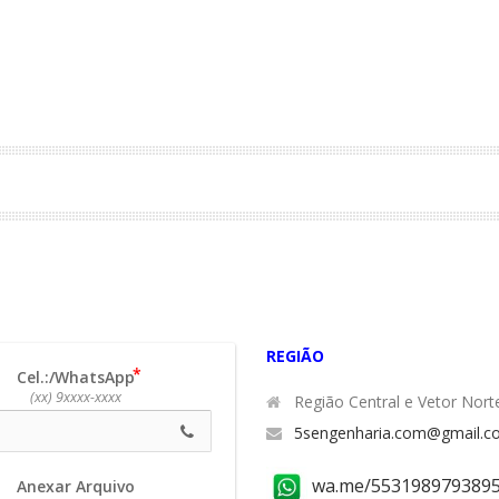
REGIÃO
Cel.:/WhatsApp
(xx) 9xxxx-xxxx
Região Central e Vetor Nort
5sengenharia.com@gmail.c
wa.me/553198979389
Anexar Arquivo