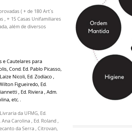
ovadas ( + de 180 Art´s
s , + 15 Casas Unifamiliares
sada, além de diversos
 e Cautelares para
lis, Cond. Ed. Pablo Picasso,
aize Nicoli, Ed. Zodíaco ,
Wilton Figueiredo, Ed.
nnetti , Ed. Riviera , Adm.
ina, etc. .
Livraria da UFMG, Ed.
. Ana Carolina , Ed. Roland ,
 Recanto da Serra , Citrovan,