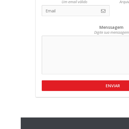
Um email válido
Arqui
Menssagem
Digite sua menssagem
ENVIAR